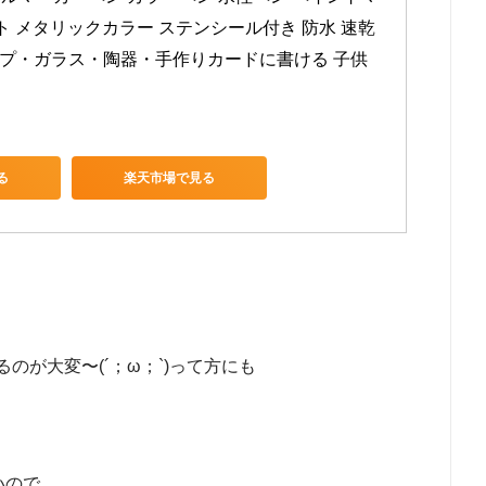
ト メタリックカラー ステンシール付き 防水 速乾 
ップ・ガラス・陶器・手作りカードに書ける 子供
る
楽天市場で見る
が大変〜(´；ω；`)って方にも
ないので