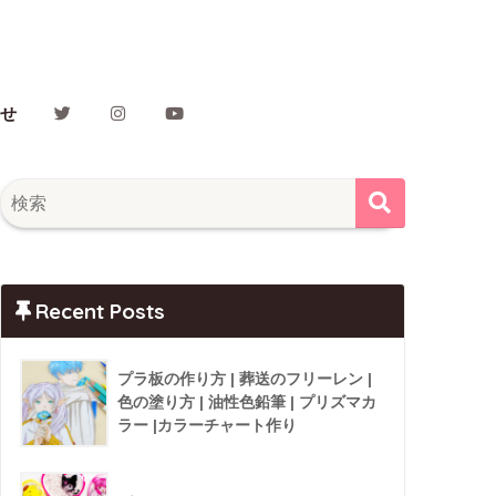
せ
Recent Posts
プラ板の作り方 | 葬送のフリーレン |
色の塗り方 | 油性色鉛筆 | プリズマカ
ラー |カラーチャート作り