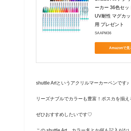
ーカー 36色セッ
UV耐性 マグカ
用 プレゼント
SA APM36
Amazonで見
shuttle Artというアクリルマーカーペンです♪
リーズナブルでカラーも豊富！ポスカを揃えるの
ぜひおすすめしたいです♡
この shuttle Art、カラー名とか何も記入が