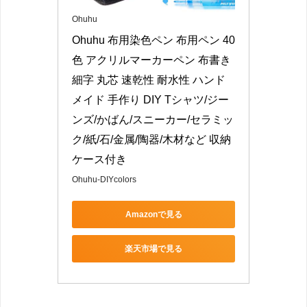
Ohuhu
Ohuhu 布用染色ペン 布用ペン 40
色 アクリルマーカーペン 布書き 
細字 丸芯 速乾性 耐水性 ハンド
メイド 手作り DIY Tシャツ/ジー
ンズ/かばん/スニーカー/セラミッ
ク/紙/石/金属/陶器/木材など 収納
ケース付き
Ohuhu-DIYcolors
Amazonで見る
楽天市場で見る